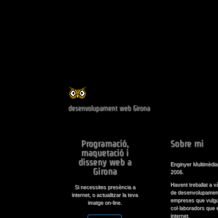
BUHOsoft
desenvolupament web Girona
Programació,
Sobre mi
maquetació i
disseny web a
Enginyer Multimèdia 
Girona
2006.
Havent treballat a 
Si necessites presència a
de desenvolupament 
internet, o actualitzar la teva
empreses que vulgui
imatge on-line.
col·laboradors que e
internet.